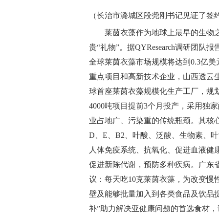
（长治市潞城区段尧刚书记见证了签
莱茵衣藻作为地球上最早的生物之
贵“礼物”。据QYResearch调研团队报
全球莱茵衣藻市场规模将达到0.3亿美
重点项目和高新技术企业，山西透云生物
球首座莱茵衣藻规模化生产工厂，规划
4000吨项目提前3个月投产，采用
业占地广、污染重的传统瓶颈。其核心
D、E、B2、叶酸、泛酸、生物素、
人体免疫系统、抗氧化、促进血液健
促进新陈代谢，预防多种疾病。广东
议：每天吃10克莱茵衣藻，为改变慢
壁及能够批量加入到各类食品及饮品
补”助力解决亚健康问题的首选食材，