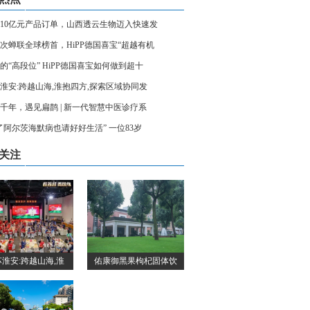
10亿元产品订单，山西透云生物迈入快速发
1次蝉联全球榜首，HiPP德国喜宝“超越有机
的“高段位” HiPP德国喜宝如何做到超十
淮安:跨越山海,淮抱四方,探索区域协同发
千年，遇见扁鹊 | 新一代智慧中医诊疗系
了阿尔茨海默病也请好好生活” 一位83岁
关注
淮安:跨越山海,淮
佑康御黑果枸杞固体饮