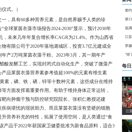
约仪式。）
签约
一，具有60多种营养元素，是自然界赐予人类的珍
第1
告“全球莱茵衣藻市场报告2024-2030”显示，预计2030年
低调
元，未来几年年复合增长率CAGR为21.4%。作为山西省
江苏
有限公司于2020年落地潞城区，投资3.7亿元建成全
穿越
年产2万吨莱茵衣藻干粉。2023年3月，其一期年产
“得
独家醋酸发酵工艺，实现封闭式自动化生产，突破了微藻产
每日
产品莱茵衣藻营养素参考值超100%的元素有维生素
叶黄素，磷、铁，硒，锌等十数种元素，这些成分在维持
康等方面发挥着重要作用。有助于维持身体正常运转，
省靶向肿瘤干预与防控研究院院长、张积仁教授还建
性疾病堪忧的现状助力。而且莱茵衣藻没有坚硬的细胞
江苏
提升营养补充的特性，拓展了使用空间，是人类通过“食
该产品于2022年获国家卫健委批准为新食品原料，适合3