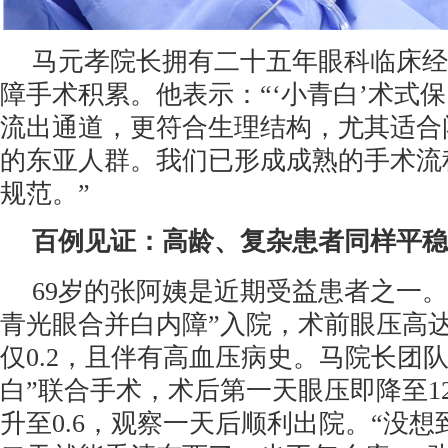
马元孝院长拥有二十五年眼科临床经
障手术积累。他表示：“‘小青白’术式
流出通道，更符合生理结构，尤其适合
的东亚人群。我们已形成成熟的手术流
规范。”
百例见证：高龄、复杂患者同样平稳
69岁的张阿姨是近期受益患者之一。
青光眼合并白内障”入院，术前眼压高达3
仅0.2，且伴有高血压病史。马院长团
白”联合手术，术后第一天眼压即降至12
升至0.6，观察一天后顺利出院。“没